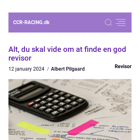
CCR-RACING.
dk
Alt, du skal vide om at finde en god
revisor
Revisor
12 january 2024
Albert Pilgaard