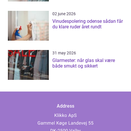
02 june 2026
Vinudespolering odense sådan får
du klare ruder året rundt
31 may 2026
Glarmester: når glas skal være
både smukt og sikkert
Address