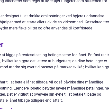
er og indebærer som regel at køretøjet fungerer som sikkerhed for
 er designet til at dække omkostninger ved højere uddannelse.
hjælper med at starte eller udvide en virksomhed. Kassekreditter
lbyder mere fleksibilitet og ofte anvendes til kortfristede
er
 at kigge på rentesatsen og betingelserne for lånet. En fast rent
hvilket kan gøre det lettere at budgettere, da dine betalinger er
rimod ændre sig over tid baseret på markedsvilkår, hvilket kan gø
har til at betale lånet tilbage, vil også påvirke dine månedlige
stning. Længere løbetid betyder lavere månedlige betalinger, m
 Det er vigtigt at overveje din evne til at betale tilbage og
tale lånet tilbage tidligere end aftalt.