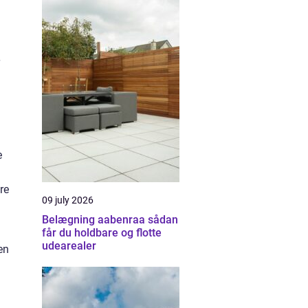
e
re
09 july 2026
Belægning aabenraa sådan
får du holdbare og flotte
udearealer
en