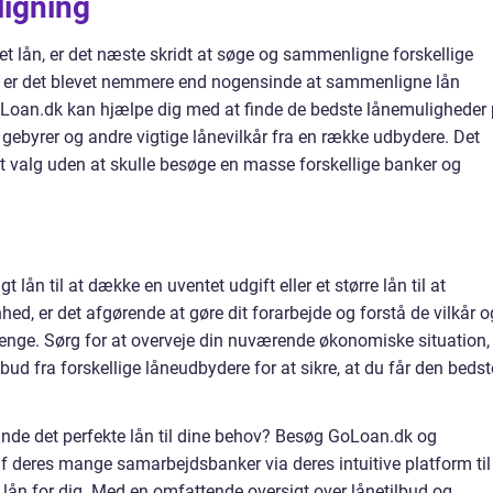
igning
et lån, er det næste skridt at søge og sammenligne forskellige
ng er det blevet nemmere end nogensinde at sammenligne lån
oLoan.dk kan hjælpe dig med at finde de bedste lånemuligheder
gebyrer og andre vigtige lånevilkår fra en række udbydere. Det
et valg uden at skulle besøge en masse forskellige banker og
gt lån til at dække en uventet udgift eller et større lån til at
hed, er det afgørende at gøre dit forarbejde og forstå de vilkår o
penge. Sørg for at overveje din nuværende økonomiske situation,
d fra forskellige låneudbydere for at sikre, at du får den bedst
 finde det perfekte lån til dine behov? Besøg GoLoan.dk og
 deres mange samarbejdsbanker via deres intuitive platform til
lån for dig. Med en omfattende oversigt over lånetilbud og