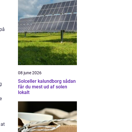
 på
08 june 2026
Solceller kalundborg sådan
g
får du mest ud af solen
lokalt
e
 at