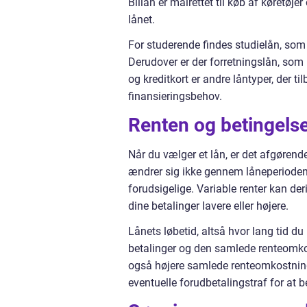
Billån er målrettet til køb af køretøj
lånet.
For studerende findes studielån, som
Derudover er der forretningslån, som 
og kreditkort er andre låntyper, der ti
finansieringsbehov.
Renten og betingels
Når du vælger et lån, er det afgørende
ændrer sig ikke gennem låneperioden, 
forudsigelige. Variable renter kan de
dine betalinger lavere eller højere.
Lånets løbetid, altså hvor lang tid du 
betalinger og den samlede renteomko
også højere samlede renteomkostninger.
eventuelle forudbetalingstraf for at be