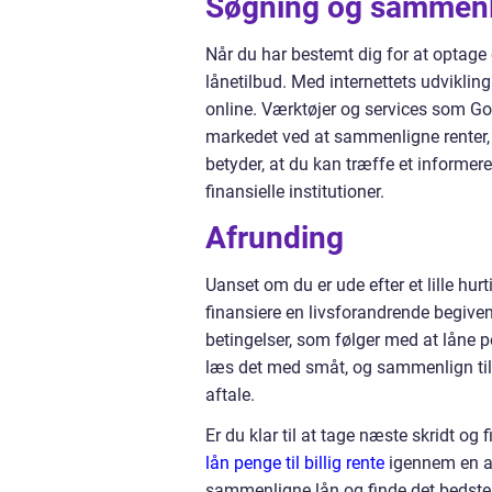
Søgning og sammenl
Når du har bestemt dig for at optage 
lånetilbud. Med internettets udvikli
online. Værktøjer og services som G
markedet ved at sammenligne renter, 
betyder, at du kan træffe et informer
finansielle institutioner.
Afrunding
Uanset om du er ude efter et lille hurti
finansiere en livsforandrende begiven
betingelser, som følger med at låne 
læs det med småt, og sammenlign tilbu
aftale.
Er du klar til at tage næste skridt og
lån penge til billig rente
igennem en af
sammenligne lån og finde det bedste 