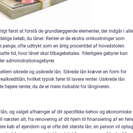
gtigt først at forstå de grundlæggende elementer, der indgår i alle
ndelige beløb, du låner. Renter er de ekstra omkostninger som
se penge, ofte udtrykt som en årlig procentdel af hovedstolen.
tte tid, hvor lånet skal tilbagebetales. Yderligere gebyrer kan
ller administrationsgebyrer.
mellem sikrede og usikrede lån. Sikrede lån kræver en form for
ealkreditlån, hvilket typisk fører til lavere renter. Usikrede lån
 højere renter, da de er mere risikable for långiveren.
f lån, og valget afhænger af dit specifikke behov og økonomiske
l næsten alt, fra renovering af dit hjem til finansiering af en feri
siere køb af ejendom og er ofte det største lån, en person vil optag