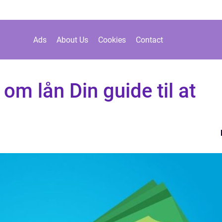
Ads
About Us
Cookies
Contact
 om lån Din guide til at