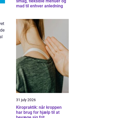
smag, fleksible menuer og
mad til enhver anledning
Det
æde
al
31 july 2026
Kiropraktik: når kroppen
har brug for hjælp til at
bevæge sig frit